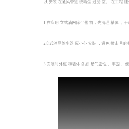
以 安装 在通风管道 或粉尘 过滤 室。 在工程 建筑
1.在应用 立式油网除尘器 前，先清理 槽体 ，干
2立式油网除尘器 应小心 安裝 ，避免 撞击 和碰
3.安装时外框 和墙体 务必 是气密性 、牢固 、便