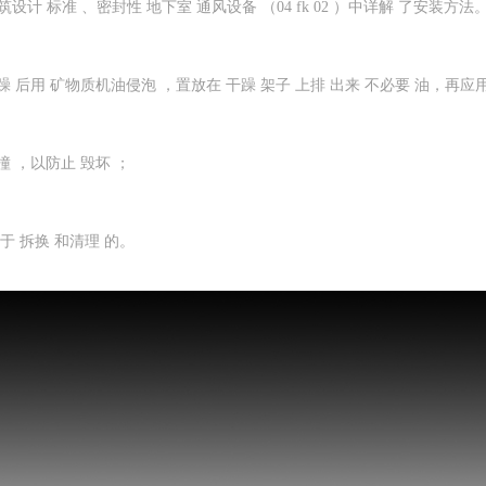
设计 标准 、密封性 地下室 通风设备 （04 fk 02 ）中详解 了安装方法
躁 后用 矿物质机油侵泡 ，置放在 干躁 架子 上排 出来 不必要 油，再应用
撞 ，以防止 毁坏 ；
于 拆换 和清理 的。